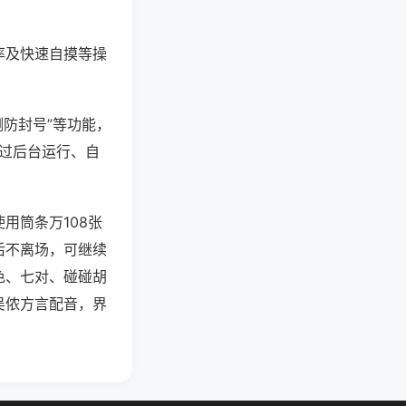
率及快速自摸等操
测防封号”等功能，
通过后台运行、自
用筒条万108张
后不离场，可继续
色、七对、碰碰胡
吴侬方言配音，界
。