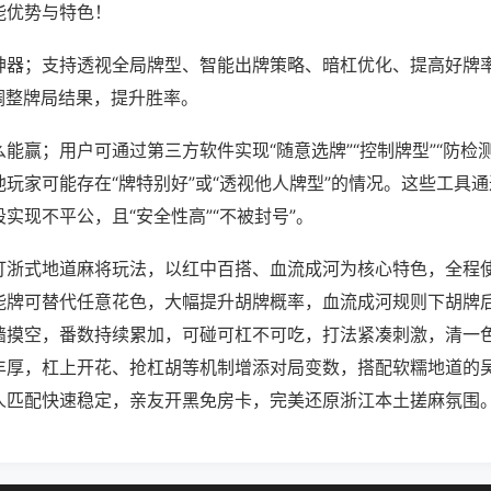
能优势与特色！
神器；支持透视全局牌型、智能出牌策略、暗杠优化、提高好牌
调整牌局结果，提升胜率。
能赢；用户可通过第三方软件实现“随意选牌”“控制牌型”“防检
玩家可能存在“牌特别好”或“透视他人牌型”的情况。这些工具
实现不平公，且“安全性高”“不被封号”。
打浙式地道麻将玩法，以红中百搭、血流成河为核心特色，全程使
能牌可替代任意花色，大幅提升胡牌概率，血流成河规则下胡牌
墙摸空，番数持续累加，可碰可杠不可吃，打法紧凑刺激，清一
丰厚，杠上开花、抢杠胡等机制增添对局变数，搭配软糯地道的
人匹配快速稳定，亲友开黑免房卡，完美还原浙江本土搓麻氛围