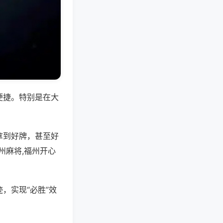
便捷。特别是在大
拿到好牌，甚至好
州麻将,福州开心
，实现“必胜”效
。